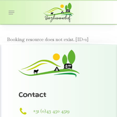
Skip
Menu
to
main
content
Booking resource does not exist. [ID=1]
Contact
+31 (0)43 450 4519