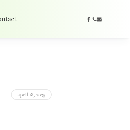
facebook
phone
email
ntact
april 18, 2025